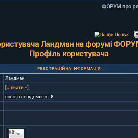
ФОРУМ про ре
Пошук
ористувача Ландман на форумі ФОРУМ
Профіль користувача
РЕЄСТРАЦІЙНА ІНФОРМАЦІЯ
Ландман
[
Оцінити ±
]
всього повідомлень:
8