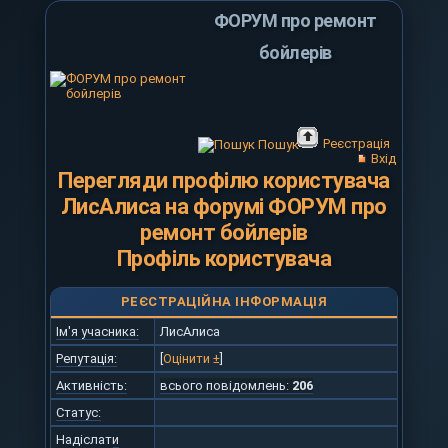
ФОРУМ про ремонт
бойлерів
Реєстрація
Пошук
Вхід
Перегляди профілю користувача
ЛисАлиса на форумі ФОРУМ про
ремонт бойлерів
Профіль користувача
РЕЄСТРАЦІЙНА ІНФОРМАЦІЯ
Ім'я учасника:
ЛисАлиса
Репутація:
[
Оцінити ±
]
Активність:
всього повідомлень:
206
Статус:
Надіслати