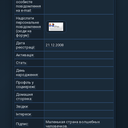
особисте
повідомлення
на e-mail:
Надіслати
персональне
повідомлення
(сюди на
форум):
Дата
21.12.2008
реєстрації:
Активація:
Стать:
День
народження:
Профіль у
соцмережі:
Домашня
сторінка:
Звідки
:
Інтереси:
Маленькая страна волшебных
Підпис:
человечков.