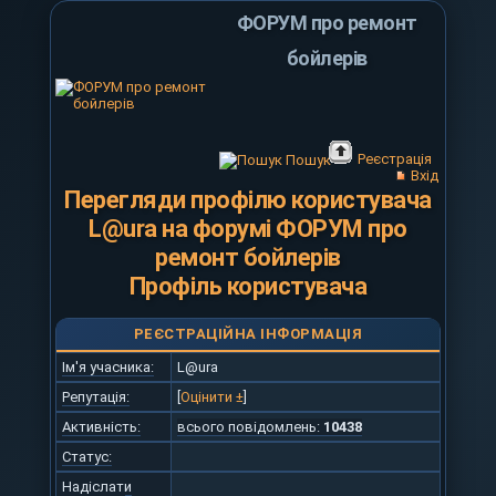
ФОРУМ про ремонт
бойлерів
Реєстрація
Пошук
Вхід
Перегляди профілю користувача
L@ura на форумі ФОРУМ про
ремонт бойлерів
Профіль користувача
РЕЄСТРАЦІЙНА ІНФОРМАЦІЯ
Ім'я учасника:
L@ura
Репутація:
[
Оцінити ±
]
Активність:
всього повідомлень:
10438
Статус:
Надіслати