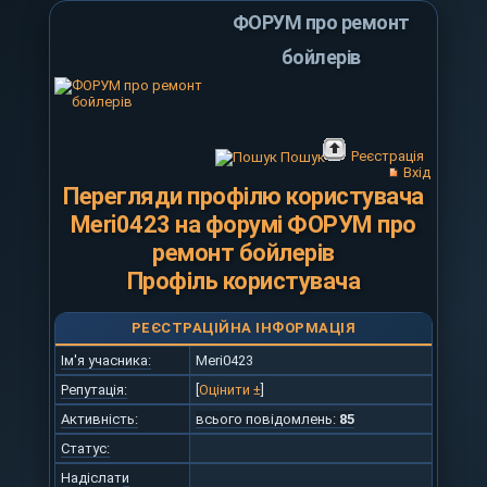
ФОРУМ про ремонт
бойлерів
Реєстрація
Пошук
Вхід
Перегляди профілю користувача
Meri0423 на форумі ФОРУМ про
ремонт бойлерів
Профіль користувача
РЕЄСТРАЦІЙНА ІНФОРМАЦІЯ
Ім'я учасника:
Meri0423
Репутація:
[
Оцінити ±
]
Активність:
всього повідомлень:
85
Статус:
Надіслати