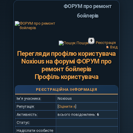
ФОРУМ про ремонт
бойлерів
Реєстрація
Пошук
Вхід
Перегляди профілю користувача
Noxious на форумі ФОРУМ про
ремонт бойлерів
Профіль користувача
РЕЄСТРАЦІЙНА ІНФОРМАЦІЯ
Ім'я учасника:
Noxious
Репутація:
[
Оцінити ±
]
Активність:
всього повідомлень:
6
Статус:
Надіслати особисте