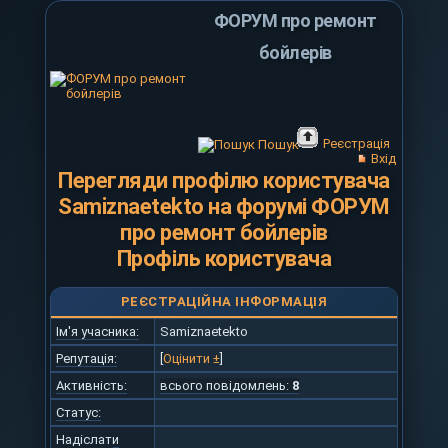
ФОРУМ про ремонт
бойлерів
Реєстрація
Пошук
Вхід
Перегляди профілю користувача
Samiznaetekto на форумі ФОРУМ
про ремонт бойлерів
Профіль користувача
РЕЄСТРАЦІЙНА ІНФОРМАЦІЯ
Ім'я учасника:
Samiznaetekto
Репутація:
[
Оцінити ±
]
Активність:
всього повідомлень:
8
Статус:
Надіслати