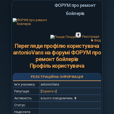
ФОРУМ про ремонт
бойлерів
Реєстрація
Пошук
Вхід
Перегляди профілю користувача
antonioVans на форумі ФОРУМ про
ремонт бойлерів
Профіль користувача
РЕЄСТРАЦІЙНА ІНФОРМАЦІЯ
Ім'я учасника:
antonioVans
Репутація:
[
Оцінити ±
]
Активність:
всього повідомлень:
8
Статус:
Надіслати