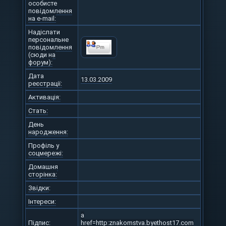
особисте
повідомлення
на e-mail:
Надіслати
персональне
повідомлення
(сюди на
форум):
Дата
13.03.2009
реєстрації:
Активація:
Стать:
День
народження:
Профіль у
соцмережі:
Домашня
сторінка:
Звідки
:
Інтереси:
a
Підпис:
href=http:znakomstva.byethost17.com