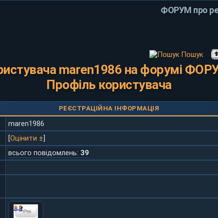
ФОРУМ про ре
Пошук
ристувача maren1986 на форумі ФОРУ
Профіль користувача
РЕЄСТРАЦІЙНА ІНФОРМАЦІЯ
maren1986
[
Оцінити ±
]
всього повідомлень:
39