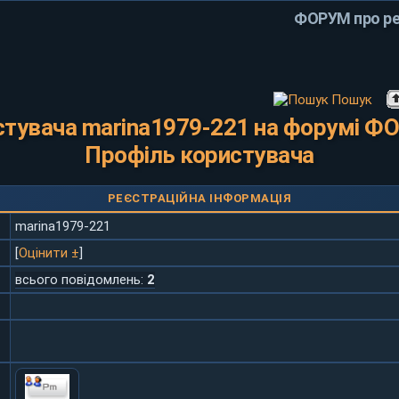
ФОРУМ про ре
Пошук
тувача marina1979-221 на форумі Ф
Профіль користувача
РЕЄСТРАЦІЙНА ІНФОРМАЦІЯ
marina1979-221
[
Оцінити ±
]
всього повідомлень:
2