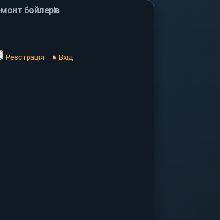
монт бойлерів
Реєстрація
Вхід