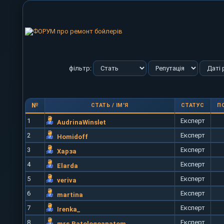
фільтр:
№
СТАТЬ
/ ІМ'Я
СТАТУС
П
1
Експерт
AudrinaWinslet
2
Експерт
Homidoff
3
Експерт
Харза
4
Експерт
Elarda
5
Експерт
veriva
6
Експерт
martina
7
Експерт
Irenka_
8
Експерт
mrs.Patologoanatom