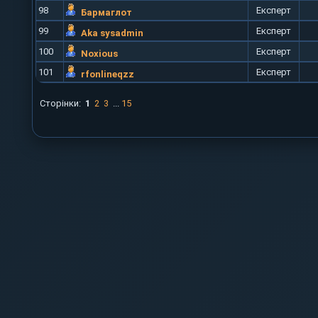
98
Експерт
Бармаглот
99
Експерт
Aka sysadmin
100
Експерт
Noxious
101
Експерт
rfonlineqzz
Сторінки:
1
2
3
...
15