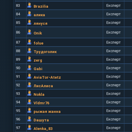
83
Експерт
Brazilia
84
Експерт
алика
85
Експерт
лянуся
86
Експерт
Onik
87
Експерт
folue
88
Експерт
Трудоголик
89
Експерт
zerg
90
Експерт
Gabi
91
Експерт
AviaTor-Atetz
92
Експерт
ЛисАлиса
93
Експерт
Nokla
94
Експерт
Vldmr76
95
Експерт
рыжая жанна
96
Експерт
Daшута
97
Експерт
Alenka_83