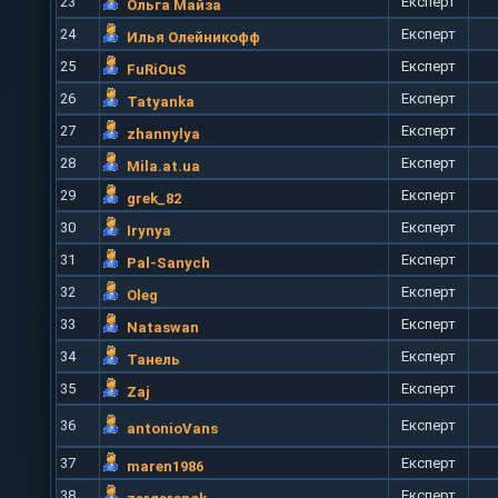
23
Експерт
Ольга Майза
24
Експерт
Илья Олейникофф
25
Експерт
FuRiOuS
26
Експерт
Tatyanka
27
Експерт
zhannylya
28
Експерт
Mila.at.ua
29
Експерт
grek_82
30
Експерт
Irynya
31
Експерт
Pal-Sanych
32
Експерт
Oleg
33
Експерт
Nataswan
34
Експерт
Танель
35
Експерт
Zaj
36
Експерт
antonioVans
37
Експерт
maren1986
38
Експерт