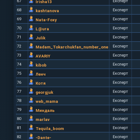
67
Експерт
Irisha13
68
Експерт
kashtanova
69
Експерт
Nata-Foxy
70
Експерт
L@ura
71
Експерт
Julik
72
Експерт
Madam_Tokarchukfan_number_one
73
Експерт
AVARIY
74
Експерт
kibob
75
Експерт
Ленч
76
Експерт
Кoтя
77
Експерт
georgjuk
78
Експерт
web_mama
79
Експерт
Миндаль
80
Експерт
marlav
81
Експерт
Tequila_boom
82
Експерт
-Dante-