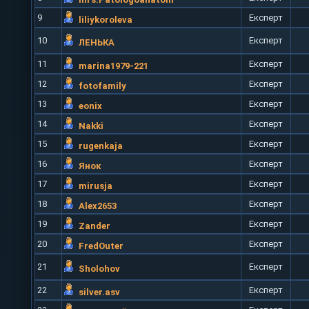
9
Експерт
liliykoroleva
10
Експерт
ЛЕНЬКА
11
Експерт
marina1979-221
12
Експерт
fotofamily
13
Експерт
eonix
14
Експерт
Nakki
15
Експерт
rugenkaja
16
Експерт
Янок
17
Експерт
mirusja
18
Експерт
Alex2653
19
Експерт
Zander
20
Експерт
FredOuter
21
Експерт
Sholohov
22
Експерт
silver.asv