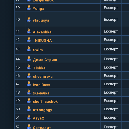
zergerenok
39
Експерт
Yunga
40
Експерт
vladusya
41
Експерт
Alexashka
42
Експерт
_NIKUSHA_
43
Експерт
Swim
44
Експерт
Дима Стриж
45
Експерт
Tishka
46
Експерт
cheshire-a
47
Експерт
Ivan Bass
48
Експерт
Женечка
49
Експерт
sheff_sashok
50
Експерт
atrongogy
51
Експерт
Asya2
52
Експерт
Сателлит