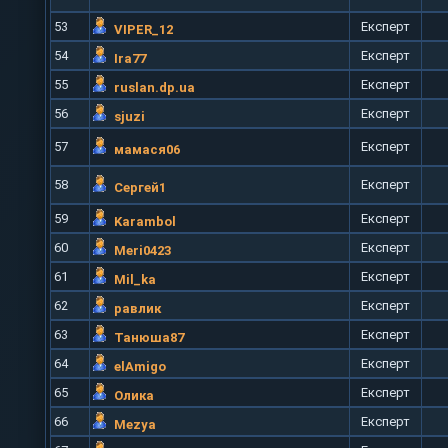
53
Експерт
VIPER_12
54
Експерт
Ira77
55
Експерт
ruslan.dp.ua
56
Експерт
sjuzi
57
Експерт
мамася06
58
Експерт
Сергей1
59
Експерт
Karambol
60
Експерт
Meri0423
61
Експерт
Mil_ka
62
Експерт
равлик
63
Експерт
Танюша87
64
Експерт
elAmigo
65
Експерт
Олика
66
Експерт
Mezya