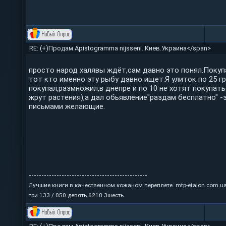
RE: (+)Продам Apistogramma nijsseni. Киев.Украина</span>
просто народ халявы ждёт,сам давно это понял.Поку
тот кто именно эту рыбу давно ищет.Я улиток по 25 г
покупал,размножил,в днепре и по 10 не хотят покупат
жрут растения),а дал обьявление"раздам бесплатно" -
письмами желающие.
-----------------------------------------------
Лучшие книги в качественном кожаном переплете. mtp-etalon.com.u
три 133 / 050 девять 6210 3шесть