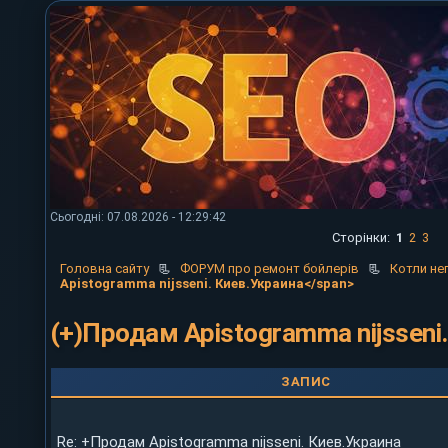
Сьогодні: 07.08.2026 - 12:29:42
Сторінки:
1
2
3
Головна сайту
📃
ФОРУМ про ремонт бойлерів
📃
Котли не
Apistogramma nijsseni. Киев.Украина</span>
(+)Продам Apistogramma nijsseni
ЗАПИС
Re: +Продам Apistogramma nijsseni. Киев.Украина