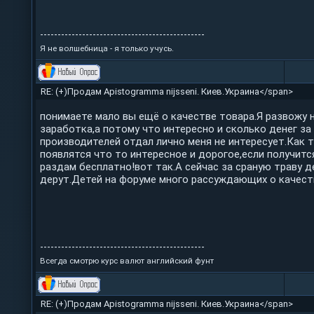
-----------------------------------------------
Я не волшебница - я только учусь.
RE: (+)Продам Apistogramma nijsseni. Киев.Украина</span>
понимаете мало вы ещё о качестве товара.Я развожу 
заработка,а потому что интересно и сколько денег за
производителей отдал лично меня не интересует.Как 
появлятся что то интересное и дорогое,если получитс
раздам бесплатно!вот так.А сейчас за сраную траву д
дерут.Детей на форуме много рассуждающих о качест
-----------------------------------------------
Всегда смотрю курс валют английский фунт
RE: (+)Продам Apistogramma nijsseni. Киев.Украина</span>