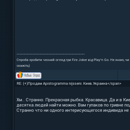
-----------------------------------------------
Спроба зробити чесний огляд гри Fire Joker від Play'n Go. Не знаю, ч
скажіть)
RE: (+)Продам Apistogramma nijsseni. Киев.Украина</span>
Хм... Странно. Прекрасная рыбка. Красавица. Да и в Кие
десятка людей найти можно. Вам гупаков по гривне под
Странно что ни одного интерисующегося индивида не