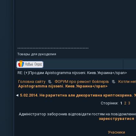
-----------------------------------------------
Товары для рукоделия
RE: (+)Продам Apistogramma nijsseni. Киев.Украина</span>
Головна сайту
📃
ФОРУМ про ремонт бойлерів
📃
Котли не
Apistogramma nijsseni. Киев.Украина</span>
◄
5.02.2014. Не раритетна але декоративна криптокорина. У
Сторінки:
1
2
3
Адміністратор заборонив відповідати гостям на повідомлення
зареєструватися
Учасники