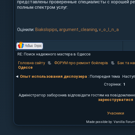
представлены проверенные специалисты с хорошей ре
полным спектром услуг.
Оцінили:
Biakslopips
,
argument_cleaning
,
v_o_l_n_a
RE: Поиск надежного мастера в Одессе
Головна сайту
📃
ФОРУМ про ремонт бойлерів
📃
Бак та на
Одессе
◄
Опыт использования диспоузера
: Попередня тема
Наступ
Сторінки:
1
Адміністратор заборонив відповідати гостям на повідомлення
зареєструватися
Учасники
Made possible by: Vanilla Foru