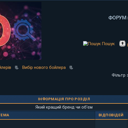
ФОРУМ п
Пошук
лерів
📃
Вибір нового бойлера
📃
Фільтр 
ІНФОРМАЦІЯ ПРО РОЗДІЛ
Який кращий бренд чи об'єм
ТЕМА
ВІДПОВІДЕЙ