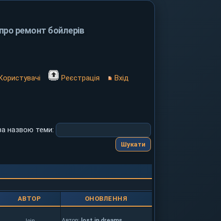
ро ремонт бойлерів
Користувачі
Реєстрація
Вхід
за назвою теми:
АВТОР
ОНОВЛЕННЯ
Автор:
lost in dreams