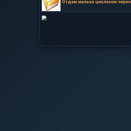
Отдам малька цихлазом черн