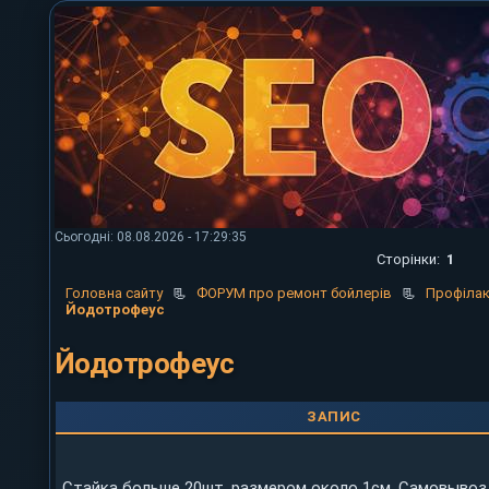
Сьогодні: 08.08.2026 - 17:29:35
Сторінки:
1
Головна сайту
📃
ФОРУМ про ремонт бойлерів
📃
Профілак
Йодотрофеус
Йодотрофеус
ЗАПИС
Стайка больше 20шт. размером около 1см. Самовывоз