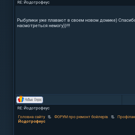
RE: Йодотрофеус
Рыбулики уже плавают в своем новом домике) Спасиб
насмотреться немогу))!!!
RE: Йодотрофеус
Головна сайту
📃
ФОРУМ про ремонт бойлерів
📃
Профілак
Йодотрофеус