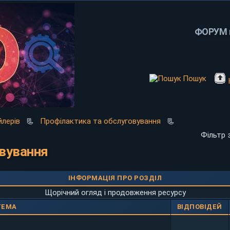
ФОРУМ п
Пошук
лерів
📃
Профілактика та обслуговування
📃
Фільтр 
овування
ІНФОРМАЦІЯ ПРО РОЗДІЛ
Щорічний огляд і продовження ресурсу
ТЕМА
ВІДПОВІДЕЙ