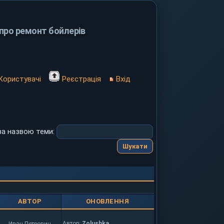
ро ремонт бойлерів
Користувачі
Реєстрація
Вхід
за назвою теми:
АВТОР
ОНОВЛЕННЯ
Автор:
Zolushka