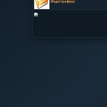
Йодотрофеус